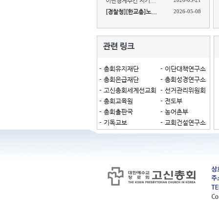
이단경계주간 지키...
2026-05-21
[경찰청][한교총]노...
2026-05-08
- 총회유지재단
- 이단대책연구소
- 총회은급재단
- 총회성경연구소
- 고신총회세계선교회
- 선거관리위원회
- 총회교육원
- 전도부
- 총회출판국
- 농어촌부
- 기독교보
- 교회건설연구소