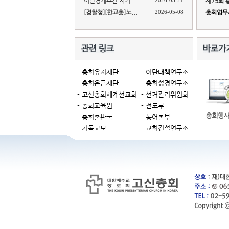
이단경계주간 지키...
2026-05-21
제75회 
[경찰청][한교총]노...
2026-05-08
총회업무세
- 총회유지재단
- 이단대책연구소
- 총회은급재단
- 총회성경연구소
- 고신총회세계선교회
- 선거관리위원회
- 총회교육원
- 전도부
- 총회출판국
- 농어촌부
- 기독교보
- 교회건설연구소