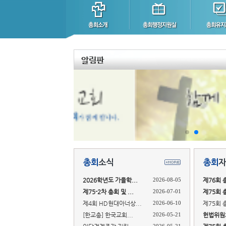
2026학년도 가을학...
2026-08-05
제76회 
제75-2차 총회 및 ...
2026-07-01
제75회 
제4회 HD현대아너상...
2026-06-10
제75회 
[한교총] 한국교회...
2026-05-21
헌법위원