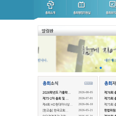
2026학년도 가을학...
2026-08-05
제76회 
제75-2차 총회 및 ...
2026-07-01
제75회 
제4회 HD현대아너상...
2026-06-10
제75회 
[한교총] 한국교회...
2026-05-21
헌법위원