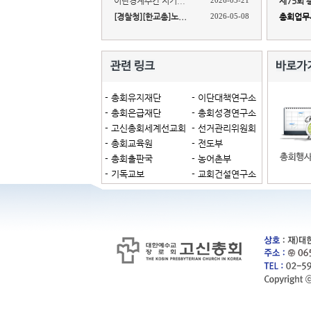
이단경계주간 지키...
2026-05-21
제75회 
[경찰청][한교총]노...
2026-05-08
총회업무세
- 총회유지재단
- 이단대책연구소
- 총회은급재단
- 총회성경연구소
- 고신총회세계선교회
- 선거관리위원회
- 총회교육원
- 전도부
- 총회출판국
- 농어촌부
- 기독교보
- 교회건설연구소