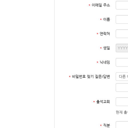
*
이메일 주소
*
이름
*
연락처
*
생일
*
닉네임
*
비밀번호 찾기 질문/답변
*
출석교회
현재 출
*
직분