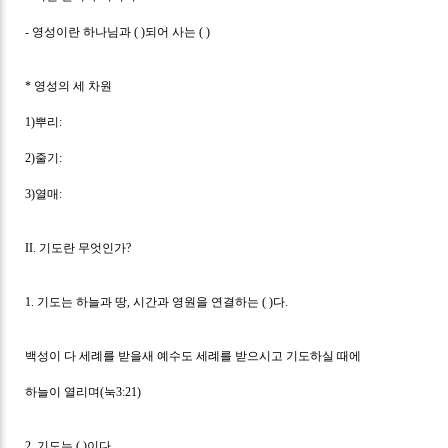
-
영성이란 하나님과
( )
되어 사는
( )
*
영성의 세 차원
1)
뿌리
:
2)
줄기
:
3)
열매
:
II.
기도란 무엇인가
?
1.
기도는 하늘과 땅
,
시간과 영원을 연결하는
( )
다
.
백성이 다 세례를 받을새 예수도 세례를 받으시고 기도하실 때에
하늘이 열리며
(
눅
3:21)
2.
기도는
( )
이다
.