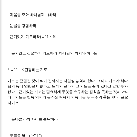
-
마음을 모아 하나님께
( )
하라
.
-
눈물을 경험하라
.
-
끈기있게 기도하라
(
눅
11:8-10).
6.
끈기있고 집요하게 기도하라
:
하나님의 의지와 하나됨
*
눅
11:5-8
간청하는 기도
기도는 끈질긴 것이 되기 전까지는 사실상 능력이 없다
.
그리고 기도가 하나
님의 뜻에 영향을 미쳤다고 느끼기 전까지 그 기도는 끈기 있다고 말할 수가
없다
...
끈기있는 기도는 집요하게 무엇을 요구하는 집착을 뜻하는 것이 아니
다
...
기도는 한쪽 의지가 물러설 때까지 지속되는 두 우주의 충돌이다
. -
포오
사이스
-
6.
올바른
( )
의 자세를 습득하라
.
-
무릎을 꿇고
(
단
7:10)