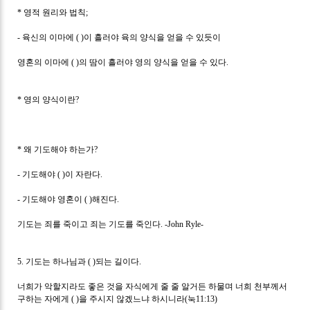
*
영적 원리와 법칙
;
-
육신의 이마에
( )
이 흘러야 육의 양식을 얻을 수 있듯이
영혼의 이마에
( )
의 땀이 흘러야 영의 양식을 얻을 수 있다
.
*
영의 양식이란
?
*
왜 기도해야 하는가
?
-
기도해야
( )
이 자란다
.
-
기도해야 영혼이
( )
해진다
.
기도는 죄를 죽이고 죄는 기도를 죽인다
. -John Ryle-
5.
기도는 하나님과
( )
되는 길이다
.
너희가 악할지라도 좋은 것을 자식에게 줄 줄 알거든 하물며 너희 천부께서
구하는 자에게
( )
을 주시지 않겠느냐 하시니라
(
눅
11:13)