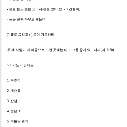
-
손을 들고
/
손을 모아서
/
손을 뻗어
(
행
12:5
간절히
)
-
몸을 전후
/
좌우로 흔들며
7.
홀로 그리고
( )
모여 기도하라
.
두 세 사람이 내 이름으로 모인 곳에는 나도 그들 중에 있느니라
(
마
18:20).
VI.
기도의 장애물
1.
분주함
2.
게으름
3.
잡념
4.
숨은 죄
5.
뒤틀린 관계