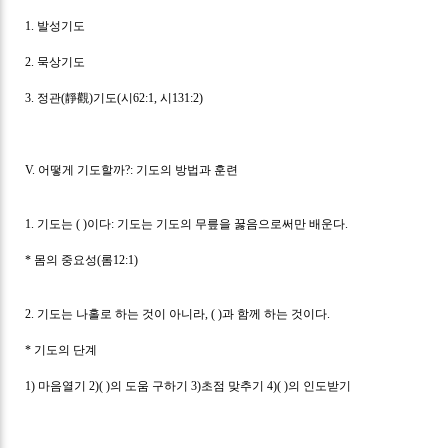
1.
발성기도
2.
묵상기도
3.
정관
(
靜觀
)
기도
(
시
62:1,
시
131:2)
V.
어떻게 기도할까
?:
기도의 방법과 훈련
1.
기도는
( )
이다
:
기도는 기도의 무릎을 꿇음으로써만 배운다
.
*
몸의 중요성
(
롬
12:1)
2.
기도는 나홀로 하는 것이 아니라
, ( )
과 함께 하는 것이다
.
*
기도의 단계
1)
마음열기
2)( )
의 도움 구하기
3)
초점 맞추기
4)( )
의 인도받기