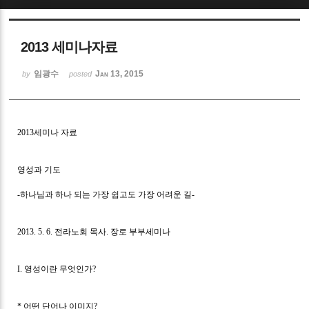
Sketchbook5, 스케치북5
2013 세미나자료
임광수
Jan 13, 2015
by
posted
Sketchbook5, 스케치북5
2013
세미나 자료
영성과 기도
-
하나님과 하나 되는 가장 쉽고도 가장 어려운 길
-
2013. 5. 6.
전라노회 목사
.
장로 부부세미나
I.
영성이란 무엇인가
?
*
어떤 단어나 이미지
?