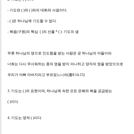
-
기도란
( )
와
( )
와의 대화와 사귐이다
.
- ( )
은 하나님께 기도할 수 없다
.
-
복음
(
구원
)
의 핵심
: ( )
의 선물
* ( ):
기도의 샘
무릇 하나님의 영으로 인도함을 받는 사람은 곧 하나님의 아들이라
너희는 다시 무서워하는 종의 영을 받지 아니하고 양자의 영을 받았으므로
우리가 아빠 아버지라고 부르짖느니라
(
롬
8:14-15)
3.
기도는
( )
의 표현이며
,
하나님께 속한 모든 은혜와 복을 공급받는
( )
이다
.
4.
기도는 영적
( )
이다
.