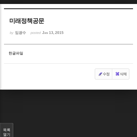
Sketchbook5, 스케치북5
미래정책공문
임광수
Jan 13, 2015
by
posted
한글파일
Sketchbook5, 스케치북5
수정
삭제
목록
열기