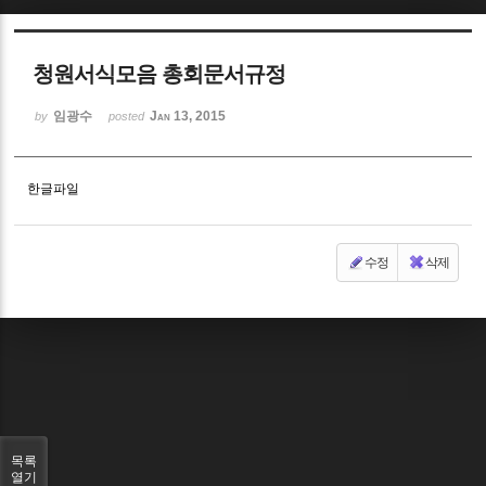
Sketchbook5, 스케치북5
청원서식모음 총회문서규정
임광수
Jan 13, 2015
by
posted
한글파일
Sketchbook5, 스케치북5
수정
삭제
목록
열기