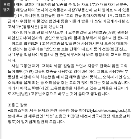
셋째 해당 교회의 대표자임을 입증할 수 있는 자료
1
부와 대표자의 신분증
,
목록
열기
넷째 해당교회의
‘
토지와 건축물관리대장
’(
부동산이 교회 명의로 되어 있을
경우
) 1
부
,
아니면 임차건물인 경우
‘
교회 건물 임대차계약서
’ 1
부
,
그리고 예
금이자 수령할 때 물었던 법인세 등을 되돌려 받을 때 쓰일 예금계좌개설 신
고서
1
부
(
통장사본
)
등이 있습니다
.
이와 함께 당초 관할 세무서로부터 교부받았던 고유번호증
(89
번
)
원본은
폐업신고서
(
폐업사유
:
법인으로 변경
)
와 함께 첨부해서 제출하시면 됩니다
.
참고로 법인
(82
번
)
고유번호증을 발급받아 사용하시면서 도중에 대표자
가 변경되는 경우에는
‘
법인으로 보는 단체의 대표자 등의 선임
(
변경
)
신고
서
’ 1
부를 작성하여 제출하시면 관할세무서에서 바로 정정하여 교부해 드립
니다
.
사실 그동안 제가
‘
교회와 세금
’
칼럼을 쓰면서 지금도 전국의 많은 교회
들이
89
번
(
개인
)
고유번호증을 사용하고 있어
3
년 이상 교회로 사용하던 부
동산을 사정에 의해 처분했을 때 세금 혜택을 받지 못하고
,
오히려 개인 양도
소득세를 물게 되는 등 어려움을 겪는 교회가 많이 있다는 것을 느꼈습니다
.
따라서 아직도
89
번
(
개인
)
고유번호증을 사용하고 있는 교회들은 지금이라
도
82
번
(
법인
)
고유번호증으로 바꾸는 것이 옳다고 생각합니다
.
조용근 장로
●
크리스천의 세무 문제와 관련 궁금한 점을 이메일
(ykcho@seoksung.co.kr)
로
보내 주시면 세무법인
‘
석성
’
조용근 회장
(
전 대전지방국세청장
·
새로운교회
장로
)
이 알기쉽게 답변해 드립니다
.