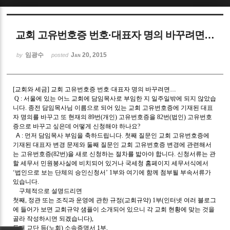
Sketchbook5, 스케치북5
교회 고유번호증 번호·대표자 명의 바꾸려면…
임광수
Jan 20, 2015
by
posted
[
교회와 세금
]
교회 고유번호증 번호
·
대표자 명의 바꾸려면
…
Sketchbook5, 스케치북5
Q :
서울에 있는 어느 교회에 담임목사로 부임한 지 일주일밖에 되지 않았습
니다
.
종전 담임목사님 이름으로 되어 있는 교회 고유번호증에 기재된 대표
자 명의를 바꾸고 또 현재의
89
번
(
개인
)
고유번호증을
82
번
(
법인
)
고유번호
증으로 바꾸고 싶은데 어떻게 신청해야 하나요
?
A
:
먼저 담임목사 부임을 축하드립니다
.
첫째 질문인 교회 고유번호증에
기재된 대표자 변경 문제와 둘째 질문인 교회 고유번호증 변경에 관련해서
는 고유번호증
(82
번
)
을 새로 신청하는 절차를 밟아야 합니다
.
신청서류는 관
할 세무서 민원봉사실에 비치되어 있거나 국세청 홈페이지 세무서식에서
‘
법인으로 보는 단체의 승인신청서
’ 1
부와 여기에 함께 첨부될 부속서류가
있습니다
.
구체적으로 설명드리면
첫째
,
정관 또는 조직과 운영에 관한 규정
(
교회규약
) 1
부
(
인터넷 여러 블로그
에 들어가 보면 교회규약 샘플이 소개되어 있으니 각 교회 현황에 맞는 것을
골라 작성하시면 되겠습니다
),
둘째 교단 등
(
노회
)
소속증명서
1
부
,