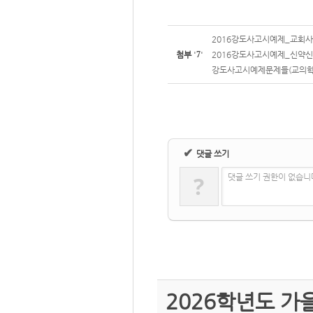
2016강도사고시예제_교회사.
첨부
'
7
'
2016강도사고시예제_신약신학
강도사고시예제문제들(교의학)
✔
댓글 쓰기
?
댓글 쓰기 권한이 없습니
2026학년도 