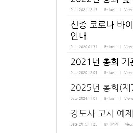
Date
2021.12.13
By
kosin
View
신종 코로나 바이
안내
Date
2020.01.31
By
kosin
View
2021년 총회 
Date
2020.12.09
By
kosin
View
2025년 총회(제
Date
2024.11.01
By
kosin
View
강도사 고시 예제
Date
2015.11.25
By
관리자
View