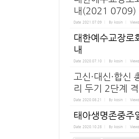
내(2021 0709)
Date
2021.07.09
By
kosin
View
대한예수교장로회
내
Date
2020.07.10
By
kosin
View
고신·대신·합신 
리 두기 2단계 격
Date
2020.08.21
By
kosin
View
태아생명존중주일
Date
2020.10.28
By
kosin
View