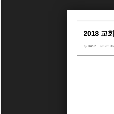
Sketchbook5, 스케치북5
2018 
Sketchbook5, 스케치북5
kosin
De
by
posted