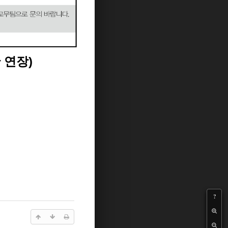
 연장)
?