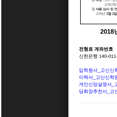
201
전형료 계좌번호
신한은행 140-01
입학원서_고신신학
이력서_고신신학원_총
개인신앙설명서_고신
당회장추천서_고신신