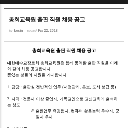
Sketchbook5, 스케치북5
총회교육원 출판 직원 채용 공고
kosin
Feb 22, 2018
by
posted
총회교육원 출판 직원 채용 공고
Sketchbook5, 스케치북5
대한예수교장로회 총회교육원은 함께 동역할 출판 직원을 아래
와 같이 채용 공고합니다
.
뜻있는 분들의 지원을 기대합니다
.
담당
출판실 전반적인 업무
서점관리
홍보
도서 보급 등
1.
:
(
,
,
)
자격
전문대 이상 졸업자
기독교인으로 고신교회에 출석하
2.
:
,
는 성도
※
출판업무 유경험자
컴퓨터 활용능력 우수자
군
,
,
필자 우대