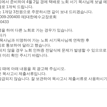
회에서
준비하여
4
월
2
일
경에
택배로
노회
서기
목사님께
보낼
예
별로
1
개씩
드립니다
.
는
1
개당
3
천원으로
주문하시면
같이
보내
드리겠습니다
.
009-200400
재
)
대한예수교장로회
0433
명을
하여
다른
노회로
가는
경우가
있습니다
.
자가
목사님과
이명하여
가는
노회
서기목사님께
연락한
후
실로
통보하여
달라고
했습니다
.
되지
않을 경우
노회
인허증
전달식에
문제가
발생할
수
있으므로
서
미리
확인
주시기
바랍니다
.
식
때에
아래
내용을
꼭
광고해
주십시오
.
은
목사고시
제출서류입니다
.
발급되지
않습니다
.
잘
보관하여
목사고시
제출서류로
사용하시