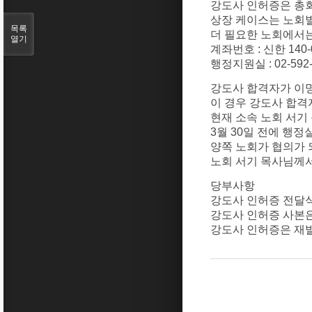
강도사
인허증은
총
상장
케이스는
노회
목록
더
필요한
노회에서
열기
계좌번호 :
신한
140-
행정지원실 : 02-592-
강도사
합격자가
이
이
경우
강도사
합격
현재
소속
노회
서기
3
월
30
일
전에
행정
양쪽
노회가 협의가
노회
서기
목사님께
당부사항
강도사
인허증
전달
강도사
인허증 사본
강도사
인허증은
재