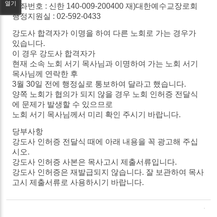
열기
계좌번호 :
신한
140-009-200400
재
)
대한예수교장로회
행정지원실 : 02-592-0433
강도사
합격자가
이명을
하여
다른
노회로
가는
경우가
있습니다
.
이
경우
강도사
합격자가
현재
소속
노회
서기
목사님과
이명하여
가는
노회
서기
목사님께
연락한
후
3
월
30
일
전에
행정실로
통보하여
달라고
했습니다
.
양쪽
노회가 협의가
되지
않을 경우
노회
인허증
전달식
에
문제가
발생할
수
있으므로
노회
서기
목사님께서
미리
확인
주시기
바랍니다
.
당부사항
강도사
인허증
전달식
때에
아래
내용을
꼭
광고해
주십
시오
.
강도사
인허증 사본은
목사고시
제출서류입니다
.
강도사
인허증은
재발급되지
않습니다
.
잘
보관하여
목사
고시
제출서류로
사용하시기
바랍니다
.