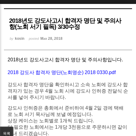
Sketchbook5, 스케치북5
2018년도 강도사고시 합격자 명단 및 주의사
항(노회 서기 필독) 3/30수정
kosin
Mar 28, 2018
by
posted
Sketchbook5, 스케치북5
2018년도 강도사고시 합격자 명단 및 주의사항입니다.
2018 강도사 합격자 명단(노회명순) 2018 0330.pdf
강도사 합격자 명단을 확인하시고 소속 노회에
강도사
합
격자가
있는
경우
4
월
노회
시에
강도사
인허증
전달식
순
서를
넣어
주시기
바랍니다
.
강도사
인허증은
총회에서
준비하여
4
월
2
일
경에
택배
로
노회
서기
목사님께
보낼
예정입니다
.
상장
케이스는
노회별로
1
개씩
드립니다
.
더
필요한
노회에서는
1
개당
3
천원으로
주문하시면
같이
보내
드리겠습니다
.
목록