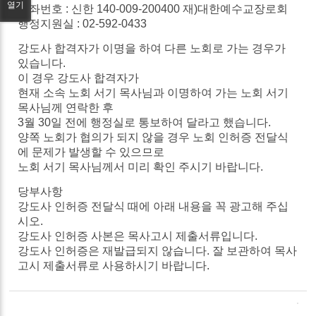
열기
계좌번호 :
신한
140-009-200400
재
)
대한예수교장로회
행정지원실 : 02-592-0433
강도사
합격자가
이명을
하여
다른
노회로
가는
경우가
있습니다
.
이
경우
강도사
합격자가
현재
소속
노회
서기
목사님과
이명하여
가는
노회
서기
목사님께
연락한
후
3
월
30
일
전에
행정실로
통보하여
달라고
했습니다
.
양쪽
노회가 협의가
되지
않을 경우
노회
인허증
전달식
에
문제가
발생할
수
있으므로
노회
서기
목사님께서
미리
확인
주시기
바랍니다
.
당부사항
강도사
인허증
전달식
때에
아래
내용을
꼭
광고해
주십
시오
.
강도사
인허증 사본은
목사고시
제출서류입니다
.
강도사
인허증은
재발급되지
않습니다
.
잘
보관하여
목사
고시
제출서류로
사용하시기
바랍니다
.