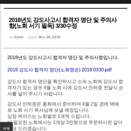
Sketchbook5, 스케치북5
2018년도 강도사고시 합격자 명단 및 주의사
항(노회 서기 필독) 3/30수정
kosin
Mar 28, 2018
by
posted
Sketchbook5, 스케치북5
2018년도 강도사고시 합격자 명단 및 주의사항입니다.
2018 강도사 합격자 명단(노회명순) 2018 0330.pdf
강도사 합격자 명단을 확인하시고 소속 노회에
강도사
합
격자가
있는
경우
4
월
노회
시에
강도사
인허증
전달식
순
서를
넣어
주시기
바랍니다
.
강도사
인허증은
총회에서
준비하여
4
월
2
일
경에
택배
로
노회
서기
목사님께
보낼
예정입니다
.
상장
케이스는
노회별로
1
개씩
드립니다
.
더
필요한
노회에서는
1
개당
3
천원으로
주문하시면
같이
보내
드리겠습니다
.
목록