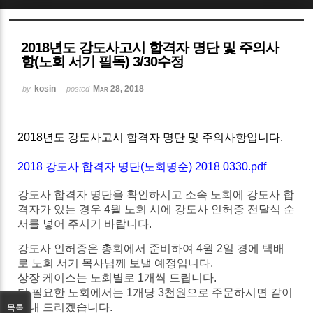
Sketchbook5, 스케치북5
2018년도 강도사고시 합격자 명단 및 주의사
항(노회 서기 필독) 3/30수정
kosin
Mar 28, 2018
by
posted
Sketchbook5, 스케치북5
2018년도 강도사고시 합격자 명단 및 주의사항입니다.
2018 강도사 합격자 명단(노회명순) 2018 0330.pdf
강도사 합격자 명단을 확인하시고 소속 노회에
강도사
합
격자가
있는
경우
4
월
노회
시에
강도사
인허증
전달식
순
서를
넣어
주시기
바랍니다
.
강도사
인허증은
총회에서
준비하여
4
월
2
일
경에
택배
로
노회
서기
목사님께
보낼
예정입니다
.
상장
케이스는
노회별로
1
개씩
드립니다
.
더
필요한
노회에서는
1
개당
3
천원으로
주문하시면
같이
보내
드리겠습니다
.
목록