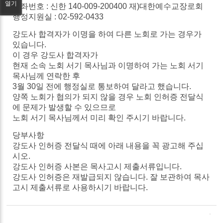
열기
계좌번호 :
신한
140-009-200400
재
)
대한예수교장로회
행정지원실 : 02-592-0433
강도사
합격자가
이명을
하여
다른
노회로
가는
경우가
있습니다
.
이
경우
강도사
합격자가
현재
소속
노회
서기
목사님과
이명하여
가는
노회
서기
목사님께
연락한
후
3
월
30
일
전에
행정실로
통보하여
달라고
했습니다
.
양쪽
노회가 협의가
되지
않을 경우
노회
인허증
전달식
에
문제가
발생할
수
있으므로
노회
서기
목사님께서
미리
확인
주시기
바랍니다
.
당부사항
강도사
인허증
전달식
때에
아래
내용을
꼭
광고해
주십
시오
.
강도사
인허증 사본은
목사고시
제출서류입니다
.
강도사
인허증은
재발급되지
않습니다
.
잘
보관하여
목사
고시
제출서류로
사용하시기
바랍니다
.