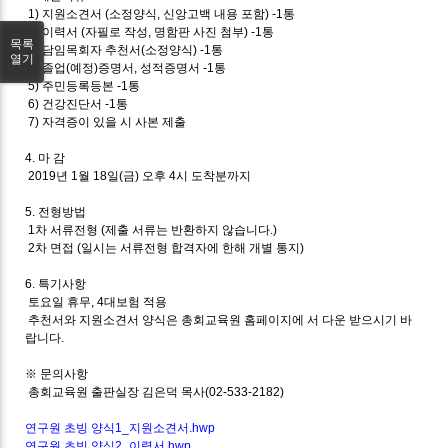
1)
지원소견서
(
소정양식
,
신앙고백 내용 포함
) -1
통
2)
이력서
(
자필로 작성
,
명함판 사진 첨부
) -1
통
목록
3)
담임목회자 추천서
(
소정양식
) -1
통
열기
4)
졸업
(
예정
)
증명서
,
성적증명서
-1
통
5)
주민등록등본
-1
통
6)
건강진단서
-1
통
7)
자격증이 있을 시 사본 제출
4.
마 감
2019
년
1
월
18
일
(
금
)
오후
4
시 도착분까지
5.
전형방법
1
차 서류전형
(
제출 서류는 반환하지 않습니다
.)
2
차 면접
(
일시는 서류전형 합격자에 한해 개별 통지
)
6.
특기사항
토요일 휴무
, 4
대보험 적용
추천서와 지원소견서 양식은 총회교육원 홈페이지에 서 다운 받으시기 바
랍니다
.
※
문의사항
총회교육원 출판실장 김은덕 목사
(02-533-2182)
연구원 초빙 양식1_지원소견서.hwp
연구원 초빙 양식2_이력서.hwp