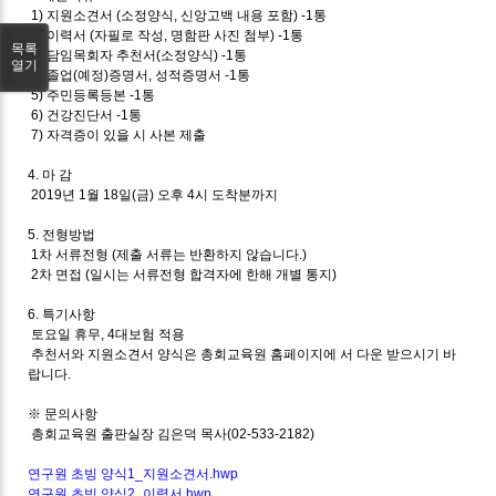
1)
지원소견서
(
소정양식
,
신앙고백 내용 포함
) -1
통
2)
이력서
(
자필로 작성
,
명함판 사진 첨부
) -1
통
목록
3)
담임목회자 추천서
(
소정양식
) -1
통
열기
4)
졸업
(
예정
)
증명서
,
성적증명서
-1
통
5)
주민등록등본
-1
통
6)
건강진단서
-1
통
7)
자격증이 있을 시 사본 제출
4.
마 감
2019
년
1
월
18
일
(
금
)
오후
4
시 도착분까지
5.
전형방법
1
차 서류전형
(
제출 서류는 반환하지 않습니다
.)
2
차 면접
(
일시는 서류전형 합격자에 한해 개별 통지
)
6.
특기사항
토요일 휴무
, 4
대보험 적용
추천서와 지원소견서 양식은 총회교육원 홈페이지에 서 다운 받으시기 바
랍니다
.
※
문의사항
총회교육원 출판실장 김은덕 목사
(02-533-2182)
연구원 초빙 양식1_지원소견서.hwp
연구원 초빙 양식2_이력서.hwp