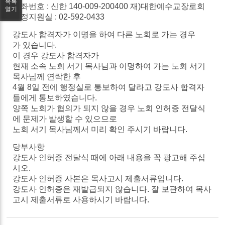
목록
계좌번호 :
신한
140-009-200400
재
)
대한예수교장로회
열기
행정지원실 : 02-592-0433
강도사
합격자가
이명을
하여
다른
노회로
가는
경우
가
있습니다
.
이
경우
강도사
합격자가
현재
소속
노회
서기
목사님과
이명하여
가는
노회
서기
목사님께
연락한
후
4
월
8
일
전에
행정실로
통보하여
달라고
강도사 합격자
들에게 통보하였습니다.
양쪽
노회가 협의가
되지
않을 경우
노회
인허증
전달식
에
문제가
발생할
수
있으므로
노회
서기
목사님께서
미리
확인
주시기
바랍니다
.
당부사항
강도사
인허증
전달식
때에
아래
내용을
꼭
광고해
주십
시오
.
강도사
인허증 사본은
목사고시
제출서류입니다
.
강도사
인허증은
재발급되지
않습니다
.
잘
보관하여
목사
고시
제출서류로
사용하시기
바랍니다
.