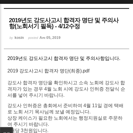
Sketchbook5, 스케치북5
2019년도 강도사고시 합격자 명단 및 주의사
항(노회서기 필독) - 4/12수정
kosin
Apr 05, 2019
by
posted
Sketchbook5, 스케치북5
2019년도 강도사고시 합격자 명단 및 주의사항입니다.
2019 강도사고시 합격자 명단(최종).pdf
강도사 합격자 명단을 확인하시고 소속 노회에
강도사
합
격자가
있는
경우
4
월
노회
시에
강도사
인허증
전달식
순
서를
넣어
주시기
바랍니다
.
강도사
인허증은
총회에서
준비하여
4
월
11
일
경에
택배
로
노회
서기
목사님께
보낼
예정입니다
.
상장
케이스가
필요한
노회에서는
행정지원실로 주문하
여 주시기 바랍니다.
1
개당
3
천원입니다.