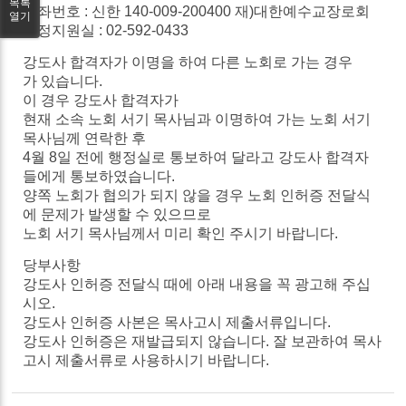
목록
계좌번호 :
신한
140-009-200400
재
)
대한예수교장로회
열기
행정지원실 : 02-592-0433
강도사
합격자가
이명을
하여
다른
노회로
가는
경우
가
있습니다
.
이
경우
강도사
합격자가
현재
소속
노회
서기
목사님과
이명하여
가는
노회
서기
목사님께
연락한
후
4
월
8
일
전에
행정실로
통보하여
달라고
강도사 합격자
들에게 통보하였습니다.
양쪽
노회가 협의가
되지
않을 경우
노회
인허증
전달식
에
문제가
발생할
수
있으므로
노회
서기
목사님께서
미리
확인
주시기
바랍니다
.
당부사항
강도사
인허증
전달식
때에
아래
내용을
꼭
광고해
주십
시오
.
강도사
인허증 사본은
목사고시
제출서류입니다
.
강도사
인허증은
재발급되지
않습니다
.
잘
보관하여
목사
고시
제출서류로
사용하시기
바랍니다
.