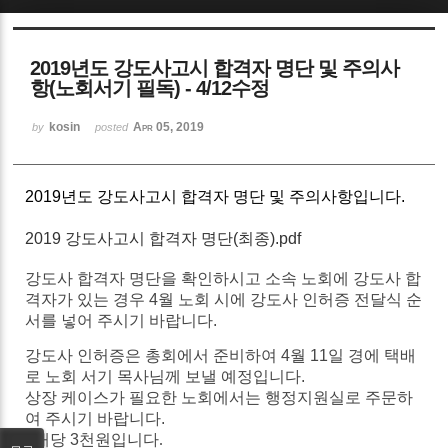
Sketchbook5, 스케치북5
2019년도 강도사고시 합격자 명단 및 주의사
항(노회서기 필독) - 4/12수정
kosin
Apr 05, 2019
by
posted
Sketchbook5, 스케치북5
2019년도 강도사고시 합격자 명단 및 주의사항입니다.
2019 강도사고시 합격자 명단(최종).pdf
강도사 합격자 명단을 확인하시고 소속 노회에
강도사
합
격자가
있는
경우
4
월
노회
시에
강도사
인허증
전달식
순
서를
넣어
주시기
바랍니다
.
강도사
인허증은
총회에서
준비하여
4
월
11
일
경에
택배
로
노회
서기
목사님께
보낼
예정입니다
.
상장
케이스가
필요한
노회에서는
행정지원실로 주문하
여 주시기 바랍니다.
1
개당
3
천원입니다.