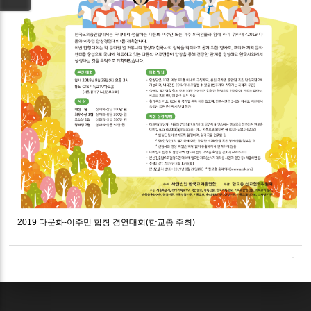
2019 다문화-이주민 합창 경연대회(한교총 주최)