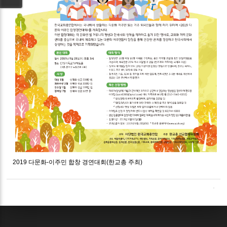
2019 다문화-이주민 합창 경연대회(한교총 주최)