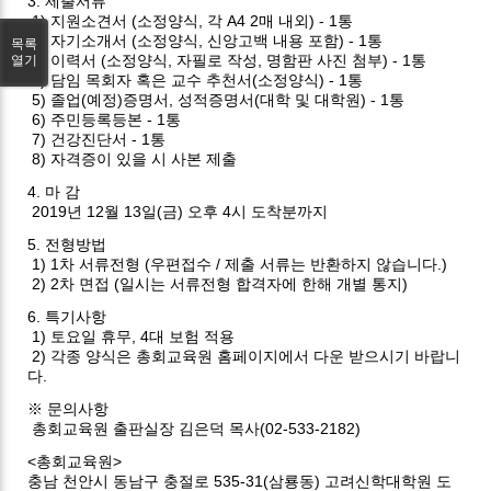
3. 제출서류
1) 지원소견서 (소정양식, 각 A4 2매 내외) - 1통
2) 자기소개서 (소정양식, 신앙고백 내용 포함) - 1통
목록
3) 이력서 (소정양식, 자필로 작성, 명함판 사진 첨부) - 1통
열기
4) 담임 목회자 혹은 교수 추천서(소정양식) - 1통
5) 졸업(예정)증명서, 성적증명서(대학 및 대학원) - 1통
6) 주민등록등본 - 1통
7) 건강진단서 - 1통
8) 자격증이 있을 시 사본 제출
4. 마 감
2019년 12월 13일(금) 오후 4시 도착분까지
5. 전형방법
1) 1차 서류전형 (우편접수 / 제출 서류는 반환하지 않습니다.)
2) 2차 면접 (일시는 서류전형 합격자에 한해 개별 통지)
6. 특기사항
1) 토요일 휴무, 4대 보험 적용
2) 각종 양식은 총회교육원 홈페이지에서 다운 받으시기 바랍니
다.
※ 문의사항
총회교육원 출판실장 김은덕 목사(02-533-2182)
<총회교육원>
충남 천안시 동남구 충절로 535-31(삼룡동) 고려신학대학원 도