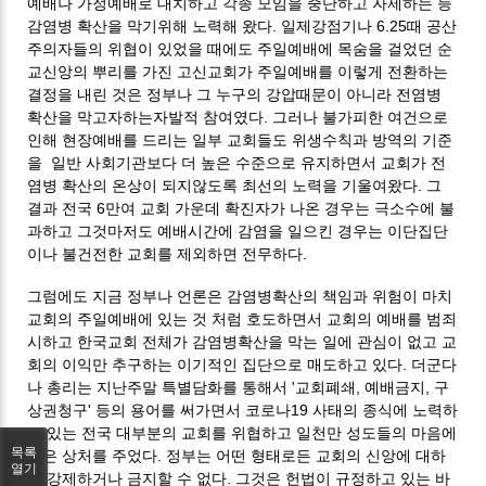
예배나 가정예배로 대치하고 각종 모임을 중단하고 자제하는 등
감염병 확산을 막기위해 노력해 왔다. 일제강점기나 6.25때 공산
주의자들의 위협이 있었을 때에도 주일예배에 목숨을 걸었던 순
교신앙의 뿌리를 가진 고신교회가 주일예배를 이렇게 전환하는
결정을 내린 것은 정부나 그 누구의 강압때문이 아니라 전염병
확산을 막고자하는자발적 참여였다. 그러나 불가피한 여건으로
인해 현장예배를 드리는 일부 교회들도 위생수칙과 방역의 기준
을 일반 사회기관보다 더 높은 수준으로 유지하면서 교회가 전
염병 확산의 온상이 되지않도록 최선의 노력을 기울여왔다. 그
결과 전국 6만여 교회 가운데 확진자가 나온 경우는 극소수에 불
과하고 그것마저도 예배시간에 감염을 일으킨 경우는 이단집단
이나 불건전한 교회를 제외하면 전무하다.
그럼에도 지금 정부나 언론은 감염병확산의 책임과 위험이 마치
교회의 주일예배에 있는 것 처럼 호도하면서 교회의 예배를 범죄
시하고 한국교회 전체가 감염병확산을 막는 일에 관심이 없고 교
회의 이익만 추구하는 이기적인 집단으로 매도하고 있다. 더군다
나 총리는 지난주말 특별담화를 통해서 '교회폐쇄, 예배금지, 구
상권청구' 등의 용어를 써가면서 코로나19 사태의 종식에 노력하
고 있는 전국 대부분의 교회를 위협하고 일천만 성도들의 마음에
목록
깊은 상처를 주었다. 정부는 어떤 형태로든 교회의 신앙에 대하
열기
여 강제하거나 금지할 수 없다. 그것은 헌법이 규정하고 있는 바