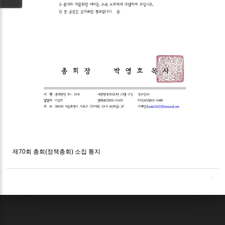
제70회 총회(정책총회) 소집 통지