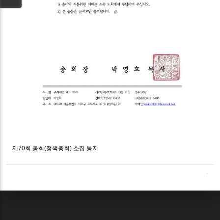
제70회 총회(정책총회) 소집 통지