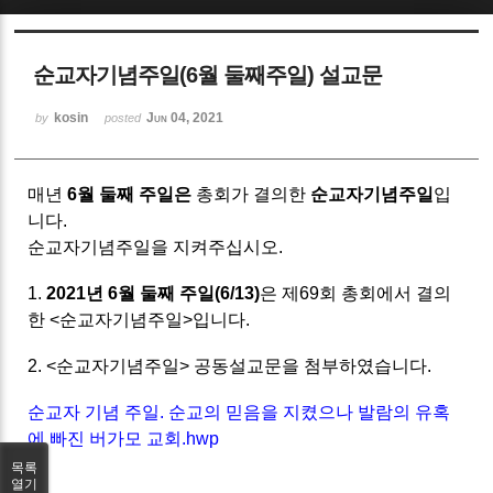
Sketchbook5, 스케치북5
순교자기념주일(6월 둘째주일) 설교문
kosin
Jun 04, 2021
by
posted
매년
6월 둘째 주일은
총회가 결의한
순교자기념주일
입
Sketchbook5, 스케치북5
니다.
순교자기념주일을 지켜주십시오.
1.
2021년 6월 둘째 주일(6/13)
은 제69회 총회에서 결의
한 <순교자기념주일>입니다.
2. <순교자기념주일> 공동설교문을 첨부하였습니다.
순교자 기념 주일. 순교의 믿음을 지켰으나 발람의 유혹
에 빠진 버가모 교회.hwp
목록
열기