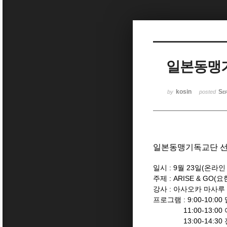
Sketchbook5, 스케치북5
일본동맹기
Sketchbook5, 스케치북5
kosin
Se
by
posted
일본동맹기독교단 선
일시 : 9월 23일(온라인
주제 : ARISE & GO(요
강사 : 아사오카 마사루
프로그램 : 9:00-10:
11:00-13:00 
13:00-14:30 