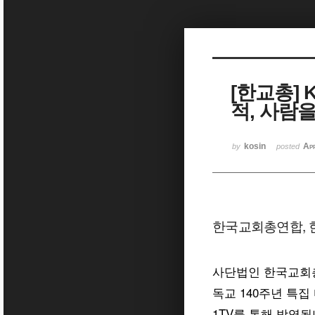
Sketchbook5, 스케치북5
[한교총] 
적, 사람을
Sketchbook5, 스케치북5
kosin
Ap
by
posted
한국교회총연합, 
사단법인 한국교회
독교 140주년 특집 
1TV를 통해 방영됩