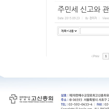
주민세 신고와 
Date
2015.09.23
By
관리자
View
Prev
1