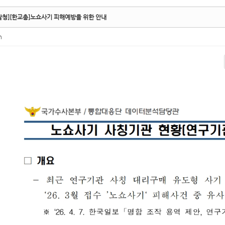
찰청][한교총]노쇼사기 피해예방을 위한 안내
n