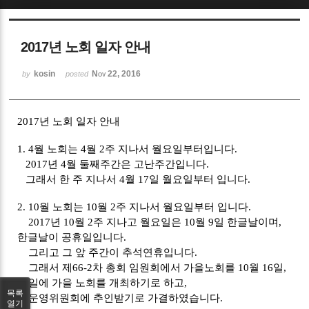
Sketchbook5, 스케치북5
2017년 노회 일자 안내
kosin
Nov 22, 2016
by
posted
2017
년 노회 일자 안내
Sketchbook5, 스케치북5
1. 4
월 노회는
4
월
2
주 지나서 월요일부터입니다
.
2017
년
4
월 둘째주간은 고난주간입니다
.
그래서 한 주 지나서
4
월
17
일 월요일부터 입니다
.
2. 10
월 노회는
10
월
2
주 지나서 월요일부터 입니다
.
2017
년
10
월
2
주 지나고 월요일은
10
월
9
일 한글날이며
,
한글날이 공휴일입니다
.
그리고 그 앞 주간이 추석연휴입니다
.
그래서 제
66-2
차 총회 임원회에서 가을노회를
10
월
16
일
,
17
일에 가을 노회를 개최하기로 하고
,
목록
운영위원회에 추인받기로 가결하였습니다
.
열기