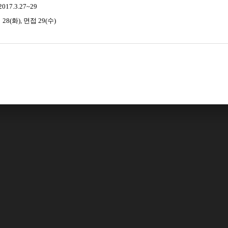
2017.3.27~29
시
28(
화
),
면접
29(
수
)