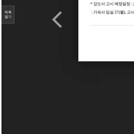
*
강도사 고시 예정일정
: 
:
기숙사 입실
27(
월
),
고
목록
열기