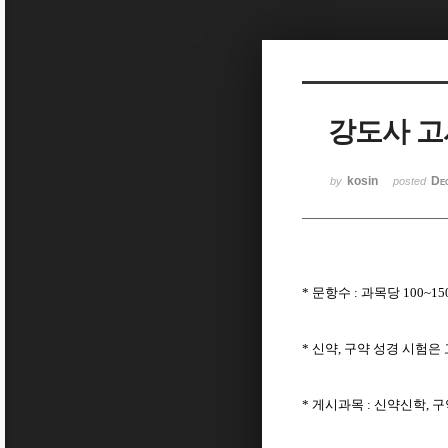
Sketchbook5, 스케치북5
강도사 고
Sketchbook5, 스케치북5
kosin
De
by
posted
*
문항수
:
과목당
100~15
*
신약
,
구약 성경 시험은
*
게시과목
:
신약신학
,
구