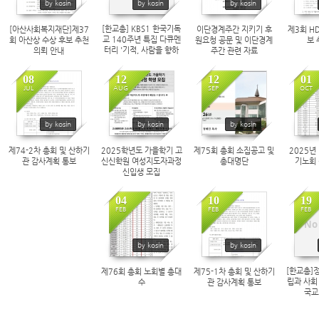
by kosin
by kosin
by kosin
[한교총] KBS1 한국기독
[아산사회복지재단]제37
이단경계주간 지키기 후
제3회 H
교 140주년 특집 다큐멘
회 아산상 수상 후보 추천
원요청 공문 및 이단경계
보 
터리 '기적, 사람을 향하
의뢰 안내
주간 관련 자료
다' 시청 안내
08
12
12
01
JUL
AUG
SEP
OCT
8627
7980
9166
by kosin
by kosin
by kosin
제74-2차 총회 및 산하기
2025학년도 가을학기 고
제75회 총회 소집공고 및
2025년 
관 감사계획 통보
신신학원 여성지도자과정
총대명단
기노회 
신입생 모집
04
10
19
FEB
FEB
FEB
No
9250
8734
by kosin
by kosin
[한교총]
제76회 총회 노회별 총대
제75-1차 총회 및 산하기
립과 사회
수
관 감사계획 통보
국교