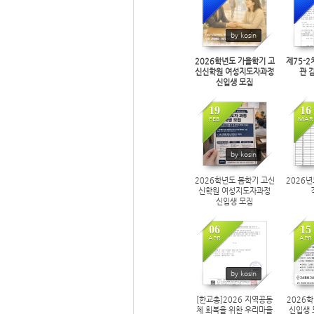
416
by kosin
2026학년도 가을학기 고
제75-2
신신학원 여성지도자과정
관 
신입생 모집
19
16
FEB
MAR
7890
by kosin
2026학년도 봄학기 고신
2026
신학원 여성지도자과정
신입생 모집
06
15
APR
APR
4727
by kosin
[한교총]2026 지역공동
2026
체 회복을 위한 우리마을
신입생 