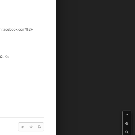
Fm.facebook.com%2F
&t=0s
?