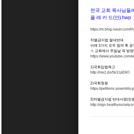
전국 교회 목사님들에
플 래 카 드(안).hwp
https://m.blog.naver.co
차별금지법 절대반대
아래 3가지 모두 참여 후 공
☆ 교회에서 주일날 꼭 방영!!
https://www.youtube.co
1)국회입법예고
http://me2.do/5k31pE8O
2)국회청원
https://petitions.assemb
3)차별금지법 반대서명(진
http://sign.healthysociety.or