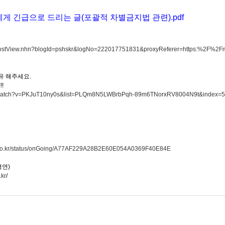
게 긴급으로 드리는 글(포괄적 차별금지법 관련).pdf
m/PostView.nhn?blogId=pshskr&logNo=222017751831&proxyReferer=https:%2F%2
유 해주세요.
!
m/watch?v=PKJuT10ny0s&list=PLQm8N5LWBrbPqh-89m6TNorxRV8004N9t&index=5
ly.go.kr/status/onGoing/A77AF229A28B2E60E054A0369F40E84E
평연)
.kr
/