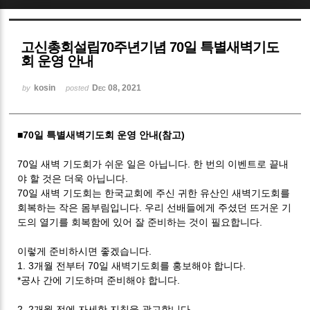
Sketchbook5, 스케치북5
고신총회설립70주년기념 70일 특별새벽기도
회 운영 안내
kosin
Dec 08, 2021
by
posted
Sketchbook5, 스케치북5
■
70
일 특별새벽기도회 운영 안내(참고)
70
일 새벽 기도회가 쉬운 일은 아닙니다
.
한 번의 이벤트로 끝내
야 할 것은 더욱 아닙니다
.
70
일 새벽 기도회는 한국교회에 주신 귀한 유산인 새벽기도회를
회복하는 작은 몸부림입니다
.
우리 선배들에게 주셨던 뜨거운 기
도의 열기를 회복함에 있어 잘 준비하는 것이 필요합니다
.
이렇게 준비하시면 좋겠습니다
.
1. 3
개월 전부터
70
일 새벽기도회를 홍보해야 합니다
.
*
공사 간에 기도하며 준비해야 합니다
.
2. 2
개월 전에 자세한 지침을 광고합니다
.