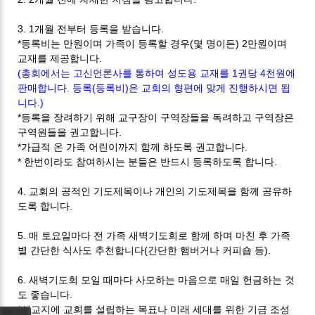
3. 1
개월 전부터 등록을 받습니다
.
*
등록비는 만원이며 가족이 등록할 경우
(
몇 명이든
) 2
만원이며
교재를 제공합니다
.
(총회에서는 고신언론사를 통하여 성도용 교재를 1권당 4천원에
판매합니다. 등록(등록비)은 교회의 형편에 맞게 진행하시면 됩
니다.)
*
등록을 장려하기 위해 교구장이 구역장들을 독려하고 구역장은
구역원들을
권고합니다
.
*
가급적 온 가족 어린이까지 함께 하도록 권고합니다
.
*
한번이라도 참여하시는 분들은 반드시 등록하도록 합니다
.
4.
교회의 공적인 기도제목이나 개인의 기도제목을 함께 공유하
도록 합니다
.
5.
매 토요일마다 전 가족 새벽기도회로 함께 하며 마친 후 가족
별
간단한 식사도 추천합니다
(
간단한 햄버거나 커피숍 등
).
6.
새벽기도회 모일 때마다 사모하는 마음으로 매일 헌금하는 것
도 좋습니다
.
*
선교지에 교회를 설립하는 목표나 미래 세대를 위한 기금 조성