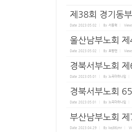
제38회 경기동
Date
2023.05.02
By
서동혁
View
울산남부노회 제
Date
2023.05.02
By
호빵맨
View
경북서부노회 제6
Date
2023.05.01
By
노곡마하나임
경북서부노회 65
Date
2023.05.01
By
노곡마하나임
부산남부노회 제
Date
2023.04.29
By
kej86jmr
V