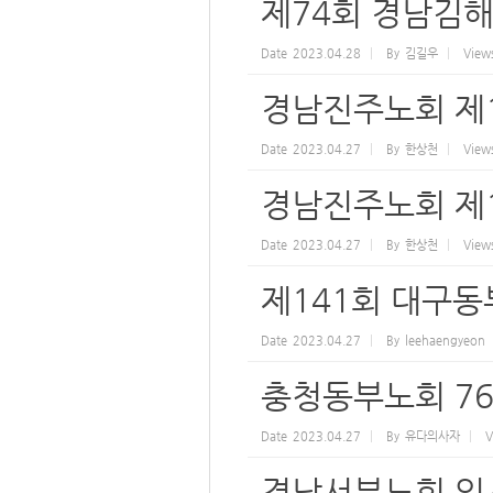
제74회 경남김해
Date
2023.04.28
By
김길우
View
경남진주노회 제1
Date
2023.04.27
By
한상천
View
경남진주노회 제1
Date
2023.04.27
By
한상천
View
제141회 대구동
Date
2023.04.27
By
leehaengyeon
충청동부노회 76
Date
2023.04.27
By
유다의사자
V
경남서부노회 임