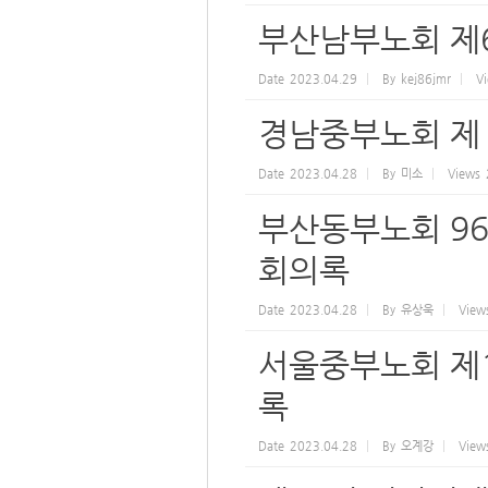
부산남부노회 제
Date
2023.04.29
By
kej86jmr
V
경남중부노회 제 
Date
2023.04.28
By
미소
Views
부산동부노회 96
회의록
Date
2023.04.28
By
유상욱
View
서울중부노회 제1
록
Date
2023.04.28
By
오계강
View