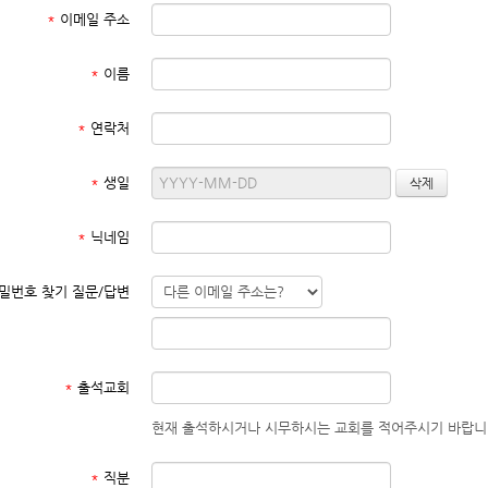
*
이메일 주소
*
이름
*
연락처
*
생일
*
닉네임
밀번호 찾기 질문/답변
*
출석교회
현재 출석하시거나 시무하시는 교회를 적어주시기 바랍니
*
직분