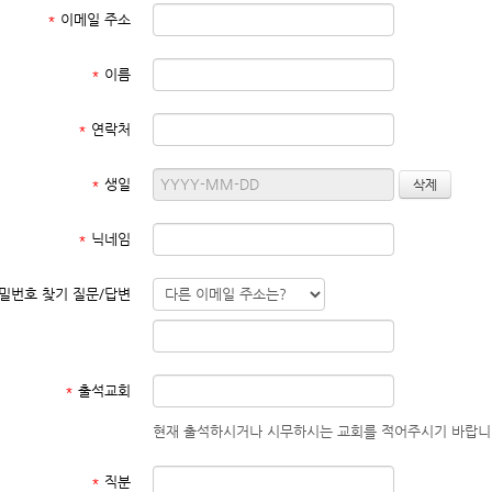
*
이메일 주소
*
이름
*
연락처
*
생일
*
닉네임
밀번호 찾기 질문/답변
*
출석교회
현재 출석하시거나 시무하시는 교회를 적어주시기 바랍니
*
직분