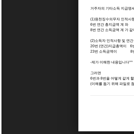
거주자의 기타소득 지급명세
(1)원천징수의무자 인적사항
6번 연간 총지급액 계 와
8번 연간 소득금액 계 가 
(2)소득자 인적사항 및 연
20번 (연간)지급총액이 6
23번 소득금액이 8번 
-제가 이해한 내용입니다^^
그러면
6번과 8번을 어떻게 같게 할
(이해를 돕기 위해 파일로