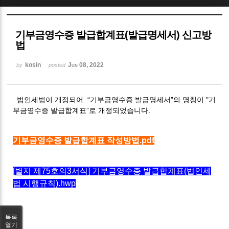
Sketchbook5, 스케치북5
기부금영수증 발급합계표(발급명세서) 신고방
법
kosin
Jun 08, 2022
by
posted
Sketchbook5, 스케치북5
법인세법이 개정되어 “기부금영수증 발급명세서”의 명칭이 "기
부금영수증 발급합계표”로 개정되었습니다.
기부금영수증 발급합계표 작성방법.pdf
[별지 제75호의3서식] 기부금영수증 발급합계표(법인세
법 시행규칙).hwp
목록
열기