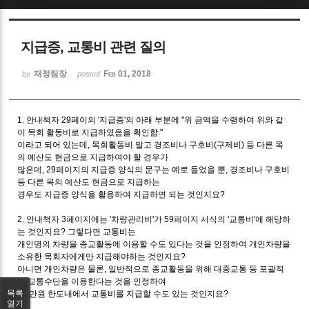
Sketchbook5, 스케치북5
지급증, 교통비 관련 질의
재정팀장
Feb 01, 2018
by
posted
1. 안내책자 29페이의 '지급증'의 아래 부분에 "위 금액을 수령하여 위와 같
Sketchbook5, 스케치북5
이 목회 활동비로 지급하였음을 확인함."
이라고 되어 있는데, 목회활동비 말고 경조비나 구호비(구제비) 등 다른 목
의 예산도 현금으로 지급하여야 할 경우가
많은데, 29페이지의 지급증 양식의 문구는 예로 들었을 뿐, 경조비나 구호비
등 다른 목의 예산도 현금으로 지급하는
경우도 지급증 양식을 활용하여 지급하면 되는 것인지요?
2. 안내책자 3페이지에는 '차량관리비'가 59페이지 서식의 '교통비'에 해당하
는 것인지요? 그렇다면 교통비는
개인명의 차량을 종교활동에 이용할 수도 있다는 것을 인정하여 개인차량을
소유한 목회자에게만 지급해야하는 것인지요?
아니면 개인차량은 물론, 일반적으로 종교활동을 위해 대중교통 등 포괄적
인 교통수단을 이용한다는 것을 인정하여
목록
20만원 한도내에서 교통비를 지급할 수도 있는 것인지요?
열기