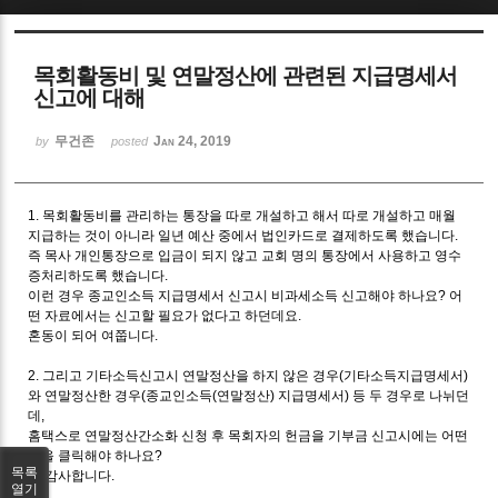
Sketchbook5, 스케치북5
목회활동비 및 연말정산에 관련된 지급명세서
신고에 대해
무건존
Jan 24, 2019
by
posted
Sketchbook5, 스케치북5
1. 목회활동비를 관리하는 통장을 따로 개설하고 해서 따로 개설하고 매월
지급하는 것이 아니라 일년 예산 중에서 법인카드로 결제하도록 했습니다.
즉 목사 개인통장으로 입금이 되지 않고 교회 명의 통장에서 사용하고 영수
증처리하도록 했습니다.
이런 경우 종교인소득 지급명세서 신고시 비과세소득 신고해야 하나요? 어
떤 자료에서는 신고할 필요가 없다고 하던데요.
혼동이 되어 여쭙니다.
2. 그리고 기타소득신고시 연말정산을 하지 않은 경우(기타소득지급명세서)
와 연말정산한 경우(종교인소득(연말정산) 지급명세서) 등 두 경우로 나뉘던
데,
홈택스로 연말정산간소화 신청 후 목회자의 헌금을 기부금 신고시에는 어떤
것을 클릭해야 하나요?
목록
늘 감사합니다.
열기