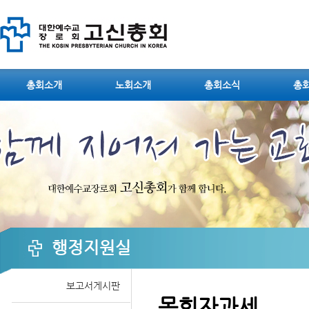
Sketchbook5, 스케치북5
총회소개
노회소개
총회소식
총
Sketchbook5, 스케치북5
행정지원실
보고서게시판
목회자과세