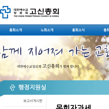
Sketchbook5, 스케치북5
총회소개
노회소개
총회소식
총
Sketchbook5, 스케치북5
행정지원실
보고서게시판
목회자과세