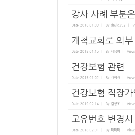
강사 사례 부분
Date
2018.01.03
By
david392
V
개척교회로 외부
Date
2018.01.15
By
새생명
View
건강보험 관련
Date
2019.01.02
By
개척자
View
건강보험 직장가
Date
2019.02.14
By
김형우
View
고유번호 변경시
Date
2018.02.01
By
라라라
View