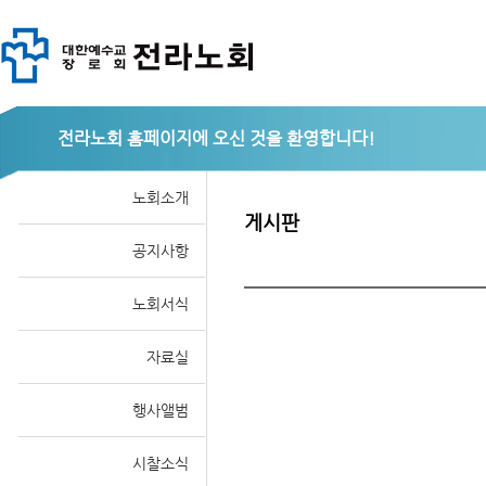
전라노회
노회소개
게시판
공지사항
노회서식
자료실
행사앨범
시찰소식