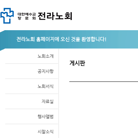
전라노회
노회소개
게시판
공지사항
노회서식
자료실
행사앨범
시찰소식