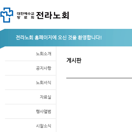
전라노회
노회소개
게시판
공지사항
노회서식
자료실
행사앨범
시찰소식