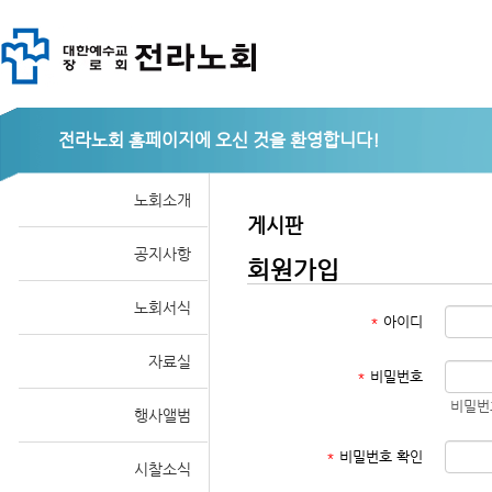
전라노회
노회소개
게시판
공지사항
회원가입
노회서식
*
아이디
자료실
*
비밀번호
비밀번
행사앨범
*
비밀번호 확인
시찰소식